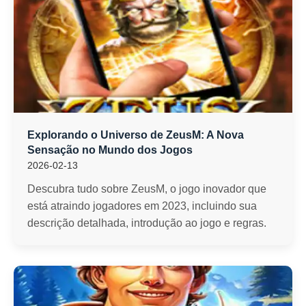
Explorando o Universo de ZeusM: A Nova
Sensação no Mundo dos Jogos
2026-02-13
Descubra tudo sobre ZeusM, o jogo inovador que
está atraindo jogadores em 2023, incluindo sua
descrição detalhada, introdução ao jogo e regras.