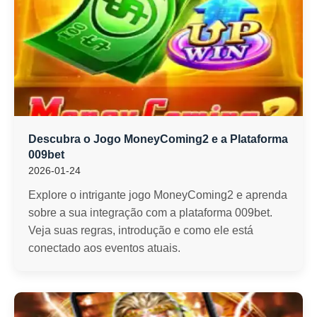
Descubra o Jogo MoneyComing2 e a Plataforma
009bet
2026-01-24
Explore o intrigante jogo MoneyComing2 e aprenda
sobre a sua integração com a plataforma 009bet.
Veja suas regras, introdução e como ele está
conectado aos eventos atuais.