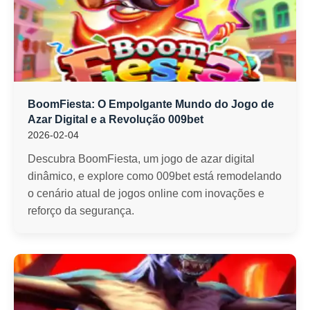
BoomFiesta: O Empolgante Mundo do Jogo de
Azar Digital e a Revolução 009bet
2026-02-04
Descubra BoomFiesta, um jogo de azar digital
dinâmico, e explore como 009bet está remodelando
o cenário atual de jogos online com inovações e
reforço da segurança.