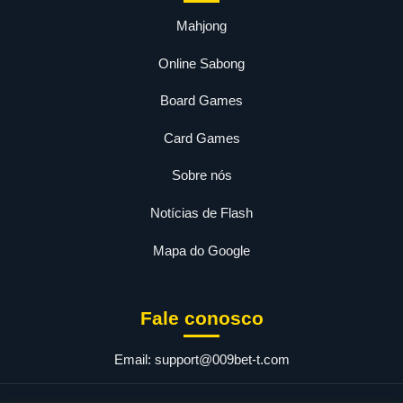
Mahjong
Online Sabong
Board Games
Card Games
Sobre nós
Notícias de Flash
Mapa do Google
Fale conosco
Email:
support@009bet-t.com