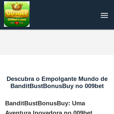
Descubra o Empolgante Mundo de
BanditBustBonusBuy no 009bet
BanditBustBonusBuy: Uma
Aventura Inovadora no 009bet