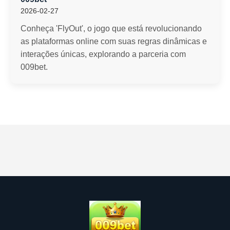
2026-02-27
Conheça 'FlyOut', o jogo que está revolucionando
as plataformas online com suas regras dinâmicas e
interações únicas, explorando a parceria com
009bet.