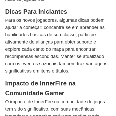
Dicas Para Iniciantes
Para os novos jogadores, algumas dicas podem
ajudar a começar: concentre-se em aprender as
habilidades básicas de sua classe, participe
ativamente de alianças para obter suporte e
explore cada canto do mapa para encontrar
recompensas escondidas. Manter-se atualizado
com os eventos sazonais também traz vantagens
significativas em itens e títulos.
Impacto de InnerFire na
Comunidade Gamer
O impacto de InnerFire na comunidade de jogos
tem sido significativo, com suas mecânicas