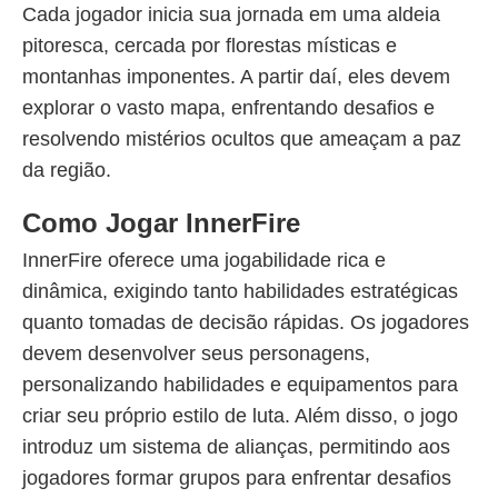
Cada jogador inicia sua jornada em uma aldeia
pitoresca, cercada por florestas místicas e
montanhas imponentes. A partir daí, eles devem
explorar o vasto mapa, enfrentando desafios e
resolvendo mistérios ocultos que ameaçam a paz
da região.
Como Jogar InnerFire
InnerFire oferece uma jogabilidade rica e
dinâmica, exigindo tanto habilidades estratégicas
quanto tomadas de decisão rápidas. Os jogadores
devem desenvolver seus personagens,
personalizando habilidades e equipamentos para
criar seu próprio estilo de luta. Além disso, o jogo
introduz um sistema de alianças, permitindo aos
jogadores formar grupos para enfrentar desafios