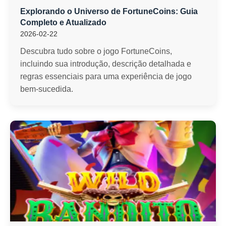
Explorando o Universo de FortuneCoins: Guia
Completo e Atualizado
2026-02-22
Descubra tudo sobre o jogo FortuneCoins,
incluindo sua introdução, descrição detalhada e
regras essenciais para uma experiência de jogo
bem-sucedida.