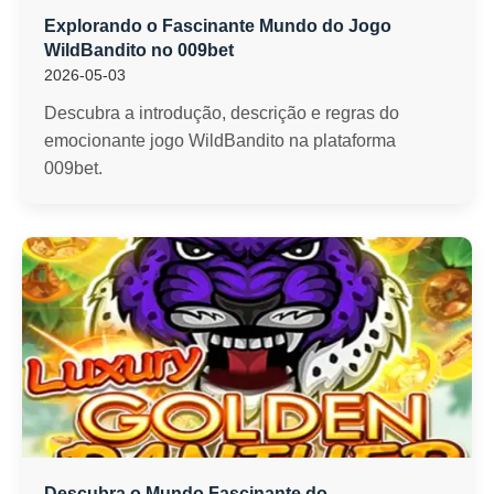
Explorando o Fascinante Mundo do Jogo
WildBandito no 009bet
2026-05-03
Descubra a introdução, descrição e regras do
emocionante jogo WildBandito na plataforma
009bet.
Descubra o Mundo Fascinante do