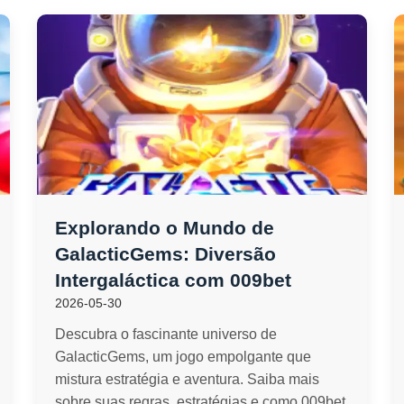
Explorando o Mundo de
GalacticGems: Diversão
Intergaláctica com 009bet
2026-05-30
Descubra o fascinante universo de
GalacticGems, um jogo empolgante que
mistura estratégia e aventura. Saiba mais
sobre suas regras, estratégias e como 009bet