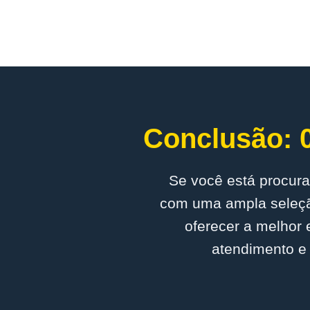
Conclusão: 0
Se você está procura
com uma ampla seleçã
oferecer a melhor 
atendimento e 