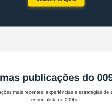
imas publicações do 00
ações mais recentes, experiências e estratégias de
especialista do 009bet.