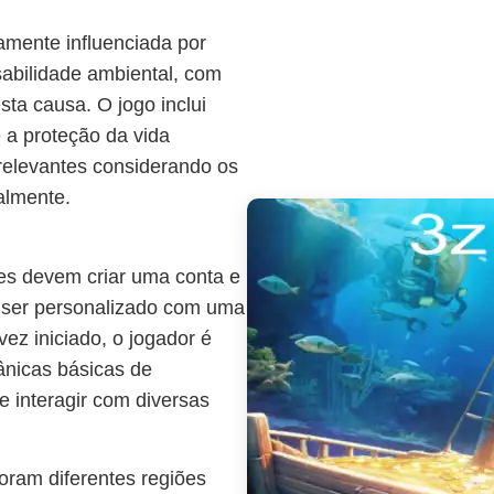
amente influenciada por
sabilidade ambiental, com
a causa. O jogo inclui
 a proteção da vida
relevantes considerando os
almente.
es devem criar uma conta e
e ser personalizado com uma
z iniciado, o jogador é
cânicas básicas de
e interagir com diversas
oram diferentes regiões