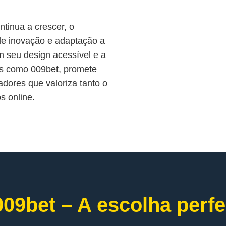
ntinua a crescer, o
e inovação e adaptação a
m seu design acessível e a
as como 009bet, promete
adores que valoriza tanto o
s online.
09bet – A escolha perfe