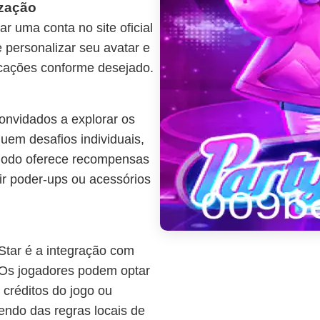
ização
r uma conta no site oficial
e personalizar seu avatar e
ficações conforme desejado.
onvidados a explorar os
uem desafios individuais,
 modo oferece recompensas
ir poder-ups ou acessórios
Star é a integração com
. Os jogadores podem optar
o créditos do jogo ou
ndo das regras locais de