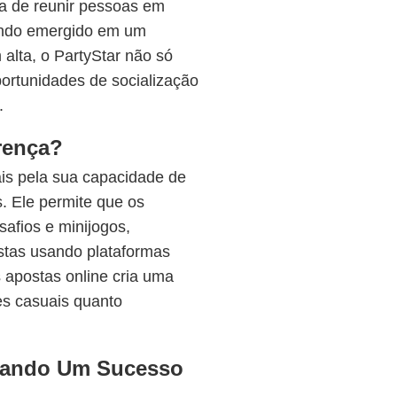
 de reunir pessoas em
 Tendo emergido em um
 alta, o PartyStar não só
ortunidades de socialização
.
rença?
ais pela sua capacidade de
. Ele permite que os
afios e minijogos,
stas usando plataformas
s apostas online cria uma
res casuais quanto
rnando Um Sucesso