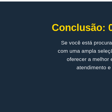
Conclusão: 0
Se você está procura
com uma ampla seleçã
oferecer a melhor 
atendimento e 