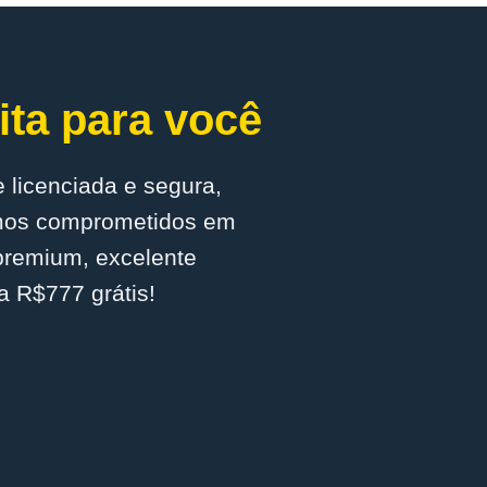
ita para você
 licenciada e segura,
amos comprometidos em
 premium, excelente
a R$777 grátis!