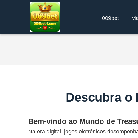
009bet
Ma
Descubra o 
Bem-vindo ao Mundo de Treas
Na era digital, jogos eletrônicos desempen