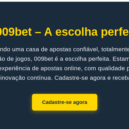
09bet – A escolha perfe
ndo uma casa de apostas confiável, totalmente
o de jogos, 009bet é a escolha perfeita. Est
experiência de apostas online, com qualidade
inovação contínua. Cadastre-se agora e receb
Cadastre-se agora