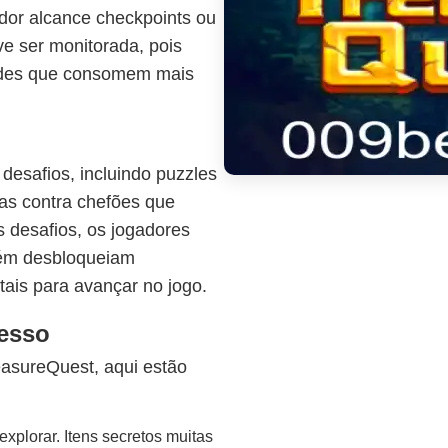
dor alcance checkpoints ou
e ser monitorada, pois
dades que consomem mais
desafios, incluindo puzzles
has contra chefões que
s desafios, os jogadores
bém desbloqueiam
is para avançar no jogo.
cesso
asureQuest, aqui estão
plorar. Itens secretos muitas