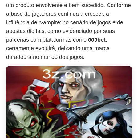
um produto envolvente e bem-sucedido. Conforme
a base de jogadores continua a crescer, a
influência de 'Vampire' no cenário de jogos e de
apostas digitais, como evidenciado por suas
parcerias com plataformas como
009bet
,
certamente evoluirá, deixando uma marca
duradoura no mundo dos jogos.