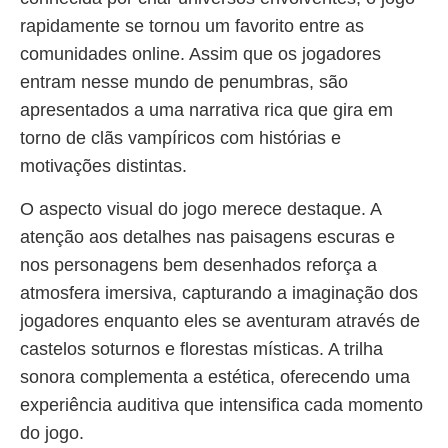
rapidamente se tornou um favorito entre as
comunidades online. Assim que os jogadores
entram nesse mundo de penumbras, são
apresentados a uma narrativa rica que gira em
torno de clãs vampíricos com histórias e
motivações distintas.
O aspecto visual do jogo merece destaque. A
atenção aos detalhes nas paisagens escuras e
nos personagens bem desenhados reforça a
atmosfera imersiva, capturando a imaginação dos
jogadores enquanto eles se aventuram através de
castelos soturnos e florestas místicas. A trilha
sonora complementa a estética, oferecendo uma
experiência auditiva que intensifica cada momento
do jogo.