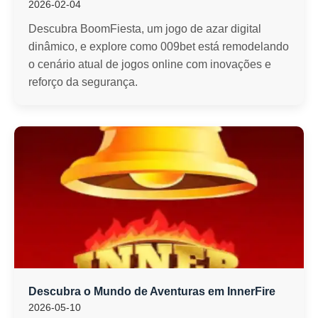
2026-02-04
Descubra BoomFiesta, um jogo de azar digital
dinâmico, e explore como 009bet está remodelando
o cenário atual de jogos online com inovações e
reforço da segurança.
Descubra o Mundo de Aventuras em InnerFire
2026-05-10