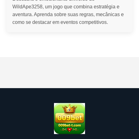
WildApe3258, um jogo que combina estratégia e
aventura. Aprenda sobre suas regras, mecânicas e
como se destacar em eventos competitivos.