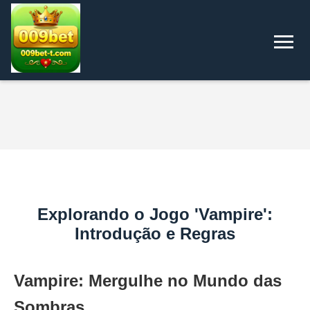
Explorando o Jogo 'Vampire':
Introdução e Regras
Vampire: Mergulhe no Mundo das
Sombras