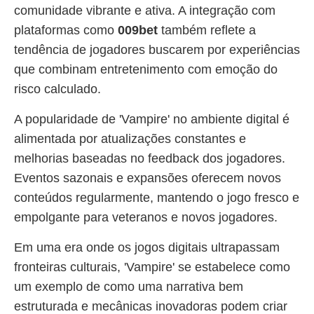
comunidade vibrante e ativa. A integração com
plataformas como
009bet
também reflete a
tendência de jogadores buscarem por experiências
que combinam entretenimento com emoção do
risco calculado.
A popularidade de 'Vampire' no ambiente digital é
alimentada por atualizações constantes e
melhorias baseadas no feedback dos jogadores.
Eventos sazonais e expansões oferecem novos
conteúdos regularmente, mantendo o jogo fresco e
empolgante para veteranos e novos jogadores.
Em uma era onde os jogos digitais ultrapassam
fronteiras culturais, 'Vampire' se estabelece como
um exemplo de como uma narrativa bem
estruturada e mecânicas inovadoras podem criar