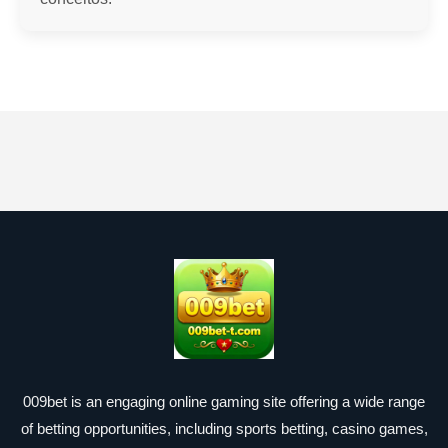
009bet is an engaging online gaming site offering a wide range
of betting opportunities, including sports betting, casino games,