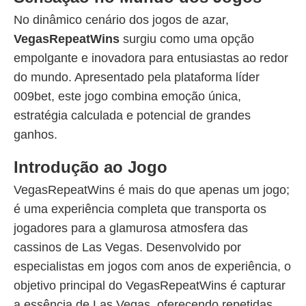
No dinâmico cenário dos jogos de azar,
VegasRepeatWins
surgiu como uma opção
empolgante e inovadora para entusiastas ao redor
do mundo. Apresentado pela plataforma líder
009bet, este jogo combina emoção única,
estratégia calculada e potencial de grandes
ganhos.
Introdução ao Jogo
VegasRepeatWins é mais do que apenas um jogo;
é uma experiência completa que transporta os
jogadores para a glamurosa atmosfera das
cassinos de Las Vegas. Desenvolvido por
especialistas em jogos com anos de experiência, o
objetivo principal do VegasRepeatWins é capturar
a essência de Las Vegas, oferecendo repetidas