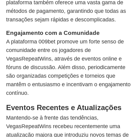
plataforma também oferece uma vasta gama de
métodos de pagamento, garantindo que todas as
transações sejam rápidas e descomplicadas.
Engajamento com a Comunidade
A plataforma 009bet promove um forte senso de
comunidade entre os jogadores de
VegasRepeatWins, através de eventos online e
fóruns de discussão. Além disso, periodicamente
são organizadas competições e torneios que
mantêm o entusiasmo e incentivam o engajamento
contínuo.
Eventos Recentes e Atualizações
Mantendo-se à frente das tendências,
VegasRepeatWins recebeu recentemente uma
atualização majora que introduziu novos temas de