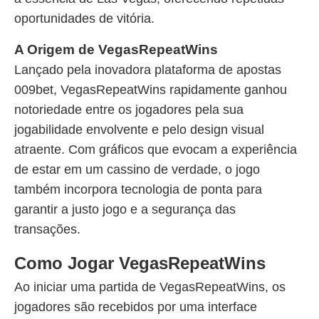
oportunidades de vitória.
A Origem de VegasRepeatWins
Lançado pela inovadora plataforma de apostas
009bet, VegasRepeatWins rapidamente ganhou
notoriedade entre os jogadores pela sua
jogabilidade envolvente e pelo design visual
atraente. Com gráficos que evocam a experiência
de estar em um cassino de verdade, o jogo
também incorpora tecnologia de ponta para
garantir a justo jogo e a segurança das
transações.
Como Jogar VegasRepeatWins
Ao iniciar uma partida de VegasRepeatWins, os
jogadores são recebidos por uma interface