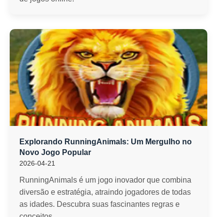
Explorando RunningAnimals: Um Mergulho no
Novo Jogo Popular
2026-04-21
RunningAnimals é um jogo inovador que combina
diversão e estratégia, atraindo jogadores de todas
as idades. Descubra suas fascinantes regras e
conceitos.