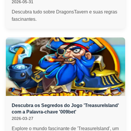
2026-05-31
Descubra tudo sobre DragonsTavern e suas regras
fascinantes.
Descubra os Segredos do Jogo 'TreasureIsland'
com a Palavra-chave '009bet'
2026-03-27
Explore o mundo fascinante de 'TreasureIsland', um