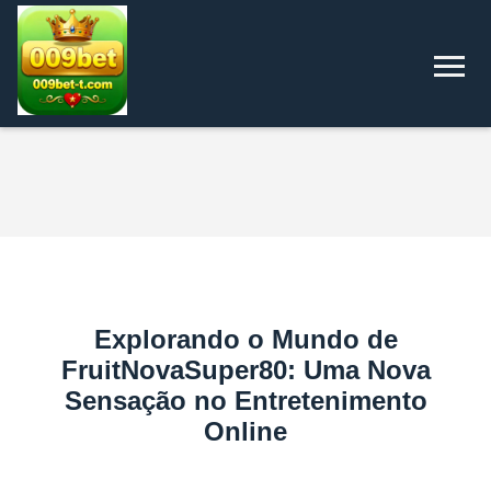
Explorando o Mundo de
FruitNovaSuper80: Uma Nova
Sensação no Entretenimento
Online