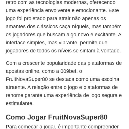
retro com as tecnologias modernas, oferecendo
uma experiência envolvente e emocionante. Este
jogo foi projetado para atrair não apenas os
amantes dos clássicos caça-níqueis, mas também
os jogadores que buscam algo novo e excitante. A
interface simples, mas vibrante, permite que
jogadores de todos os níveis se sintam à vontade.
Com a crescente popularidade das plataformas de
apostas online, como a 009bet, o
FruitNovaSuper80 se destaca como uma escolha
atraente. A relação entre o jogo e plataformas de
renome garante uma experiência de jogo segura e
estimulante.
Como Jogar FruitNovaSuper80
Para começar a jogar, é importante compreender