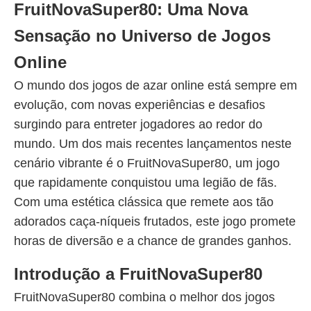
FruitNovaSuper80: Uma Nova
Sensação no Universo de Jogos
Online
O mundo dos jogos de azar online está sempre em
evolução, com novas experiências e desafios
surgindo para entreter jogadores ao redor do
mundo. Um dos mais recentes lançamentos neste
cenário vibrante é o FruitNovaSuper80, um jogo
que rapidamente conquistou uma legião de fãs.
Com uma estética clássica que remete aos tão
adorados caça-níqueis frutados, este jogo promete
horas de diversão e a chance de grandes ganhos.
Introdução a FruitNovaSuper80
FruitNovaSuper80 combina o melhor dos jogos