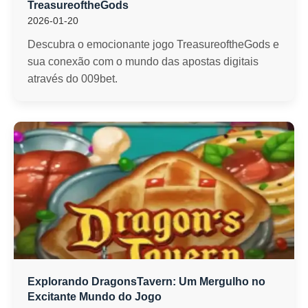
TreasureoftheGods
2026-01-20
Descubra o emocionante jogo TreasureoftheGods e
sua conexão com o mundo das apostas digitais
através do 009bet.
Explorando DragonsTavern: Um Mergulho no
Excitante Mundo do Jogo