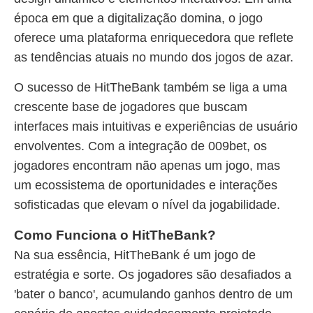
época em que a digitalização domina, o jogo
oferece uma plataforma enriquecedora que reflete
as tendências atuais no mundo dos jogos de azar.
O sucesso de HitTheBank também se liga a uma
crescente base de jogadores que buscam
interfaces mais intuitivas e experiências de usuário
envolventes. Com a integração de 009bet, os
jogadores encontram não apenas um jogo, mas
um ecossistema de oportunidades e interações
sofisticadas que elevam o nível da jogabilidade.
Como Funciona o HitTheBank?
Na sua essência, HitTheBank é um jogo de
estratégia e sorte. Os jogadores são desafiados a
'bater o banco', acumulando ganhos dentro de um