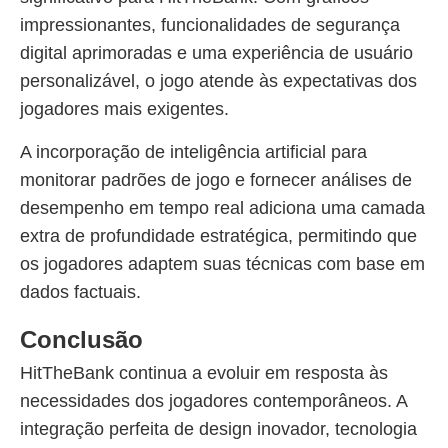
impressionantes, funcionalidades de segurança
digital aprimoradas e uma experiência de usuário
personalizável, o jogo atende às expectativas dos
jogadores mais exigentes.
A incorporação de inteligência artificial para
monitorar padrões de jogo e fornecer análises de
desempenho em tempo real adiciona uma camada
extra de profundidade estratégica, permitindo que
os jogadores adaptem suas técnicas com base em
dados factuais.
Conclusão
HitTheBank continua a evoluir em resposta às
necessidades dos jogadores contemporâneos. A
integração perfeita de design inovador, tecnologia