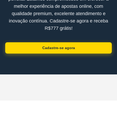
melhor experiência de apostas online, com
qualidade premium, excelente atendimento e
inovação contínua. Cadastre-se agora e receba
R$777 grátis!
Cadastre-se agora