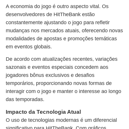
A economia do jogo é outro aspecto vital. Os
desenvolvedores de HitTheBank estão
constantemente ajustando o jogo para refletir
mudanças nos mercados atuais, oferecendo novas
modalidades de apostas e promoções temáticas
em eventos globais.
De acordo com atualizações recentes, variações
sazonais e eventos especiais concedem aos
jogadores bônus exclusivos e desafios
temporários, proporcionando novas formas de
interagir com o jogo e manter o interesse ao longo
das temporadas.
Impacto da Tecnologia Atual
O uso de tecnologias modernas é um diferencial
significativo para HitTheBank. Com gráficos