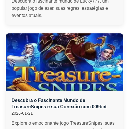
Descubra o fascinante mundo de Lucky777, um
popular jogo de azar, suas regras, estratégias e
eventos atuais.
Descubra o Fascinante Mundo de
TreasureSnipes e sua Conexão com 009bet
2026-01-21
Explore o emocionante jogo TreasureSnipes, suas