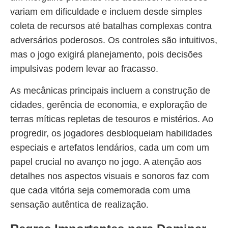
variam em dificuldade e incluem desde simples
coleta de recursos até batalhas complexas contra
adversários poderosos. Os controles são intuitivos,
mas o jogo exigirá planejamento, pois decisões
impulsivas podem levar ao fracasso.
As mecânicas principais incluem a construção de
cidades, gerência de economia, e exploração de
terras míticas repletas de tesouros e mistérios. Ao
progredir, os jogadores desbloqueiam habilidades
especiais e artefatos lendários, cada um com um
papel crucial no avanço no jogo. A atenção aos
detalhes nos aspectos visuais e sonoros faz com
que cada vitória seja comemorada com uma
sensação autêntica de realização.