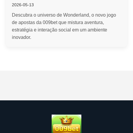
2026-05-13
Descubra o universo de Wonderland, o novo jogo
de apostas da 009bet que mistura aventura,
estratégia e interação social em um ambiente
inovador.