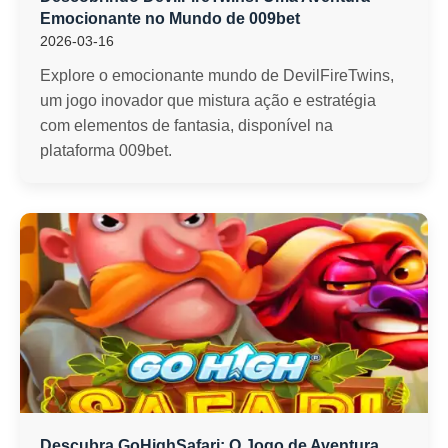
Emocionante no Mundo de 009bet
2026-03-16
Explore o emocionante mundo de DevilFireTwins,
um jogo inovador que mistura ação e estratégia
com elementos de fantasia, disponível na
plataforma 009bet.
Descubra GoHighSafari: O Jogo de Aventura