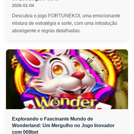
2026-01-04
Descubra o jogo FORTUNEKOI, uma emocionante
mistura de estratégia e sorte, com uma introdução
abrangente e regras detalhadas.
Explorando o Fascinante Mundo de
Wonderland: Um Mergulho no Jogo Inovador
com 009bet