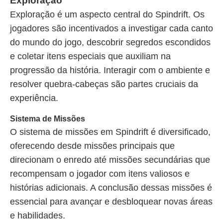
Exploração
Exploração é um aspecto central do Spindrift. Os
jogadores são incentivados a investigar cada canto
do mundo do jogo, descobrir segredos escondidos
e coletar itens especiais que auxiliam na
progressão da história. Interagir com o ambiente e
resolver quebra-cabeças são partes cruciais da
experiência.
Sistema de Missões
O sistema de missões em Spindrift é diversificado,
oferecendo desde missões principais que
direcionam o enredo até missões secundárias que
recompensam o jogador com itens valiosos e
histórias adicionais. A conclusão dessas missões é
essencial para avançar e desbloquear novas áreas
e habilidades.