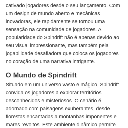
cativado jogadores desde o seu lançamento. Com
um design de mundo aberto e mecânicas
inovadoras, ele rapidamente se tornou uma
sensação na comunidade de jogadores. A
popularidade do Spindrift não é apenas devido ao
seu visual impressionante, mas também pela
jogabilidade desafiadora que coloca os jogadores
no coração de uma narrativa intrigante.
O Mundo de Spindrift
Situado em um universo vasto e mágico, Spindrift
convida os jogadores a explorar territórios
desconhecidos e misteriosos. O cenário é
adornado com paisagens exuberantes, desde
florestas encantadas a montanhas imponentes e
mares revoltos. Este ambiente dinâmico permite