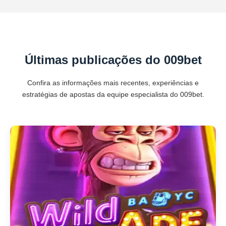
Últimas publicações do 009bet
Confira as informações mais recentes, experiências e
estratégias de apostas da equipe especialista do 009bet.