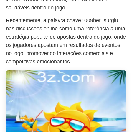
saudáveis dentro do jogo.
Recentemente, a palavra-chave "009bet" surgiu
nas discussões online como uma referência a uma
estratégia popular de apostas dentro do jogo, onde
os jogadores apostam em resultados de eventos
no jogo, promovendo interações comerciais e
competitivas emocionantes.