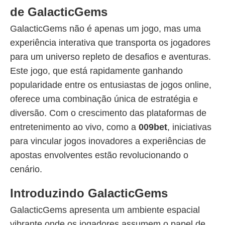
de GalacticGems
GalacticGems não é apenas um jogo, mas uma
experiência interativa que transporta os jogadores
para um universo repleto de desafios e aventuras.
Este jogo, que está rapidamente ganhando
popularidade entre os entusiastas de jogos online,
oferece uma combinação única de estratégia e
diversão. Com o crescimento das plataformas de
entretenimento ao vivo, como a
009bet
, iniciativas
para vincular jogos inovadores a experiências de
apostas envolventes estão revolucionando o
cenário.
Introduzindo GalacticGems
GalacticGems apresenta um ambiente espacial
vibrante onde os jogadores assumem o papel de