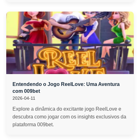
Entendendo o Jogo ReelLove: Uma Aventura
com 009bet
2026-04-11
Explore a dinâmica do excitante jogo ReelLove e
descubra como jogar com os insights exclusivos da
plataforma 009bet.