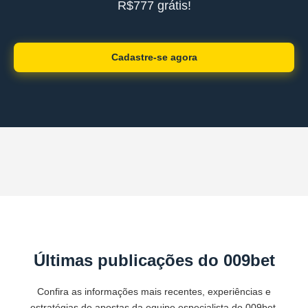
R$777 grátis!
Cadastre-se agora
Últimas publicações do 009bet
Confira as informações mais recentes, experiências e
estratégias de apostas da equipe especialista do 009bet.