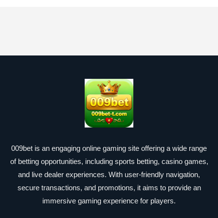
009bet is an engaging online gaming site offering a wide range
of betting opportunities, including sports betting, casino games,
and live dealer experiences. With user-friendly navigation,
secure transactions, and promotions, it aims to provide an
immersive gaming experience for players.