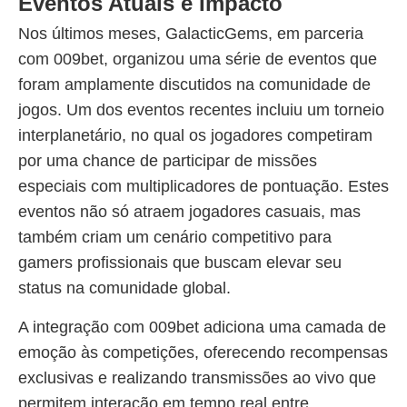
Eventos Atuais e Impacto
Nos últimos meses, GalacticGems, em parceria
com 009bet, organizou uma série de eventos que
foram amplamente discutidos na comunidade de
jogos. Um dos eventos recentes incluiu um torneio
interplanetário, no qual os jogadores competiram
por uma chance de participar de missões
especiais com multiplicadores de pontuação. Estes
eventos não só atraem jogadores casuais, mas
também criam um cenário competitivo para
gamers profissionais que buscam elevar seu
status na comunidade global.
A integração com 009bet adiciona uma camada de
emoção às competições, oferecendo recompensas
exclusivas e realizando transmissões ao vivo que
permitem interação em tempo real entre